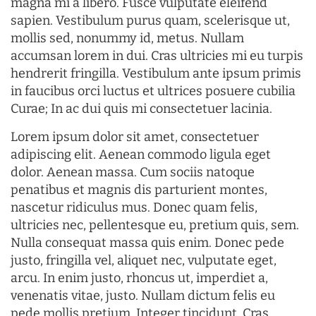
magna mi a libero. Fusce vulputate eleifend
sapien. Vestibulum purus quam, scelerisque ut,
mollis sed, nonummy id, metus. Nullam
accumsan lorem in dui. Cras ultricies mi eu turpis
hendrerit fringilla. Vestibulum ante ipsum primis
in faucibus orci luctus et ultrices posuere cubilia
Curae; In ac dui quis mi consectetuer lacinia.
Lorem ipsum dolor sit amet, consectetuer
adipiscing elit. Aenean commodo ligula eget
dolor. Aenean massa. Cum sociis natoque
penatibus et magnis dis parturient montes,
nascetur ridiculus mus. Donec quam felis,
ultricies nec, pellentesque eu, pretium quis, sem.
Nulla consequat massa quis enim. Donec pede
justo, fringilla vel, aliquet nec, vulputate eget,
arcu. In enim justo, rhoncus ut, imperdiet a,
venenatis vitae, justo. Nullam dictum felis eu
pede mollis pretium. Integer tincidunt. Cras