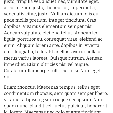
justo, fringilla vel, aliquet nec, vulputate eget,
arcu. In enim justo, rhoncus ut, imperdiet a,
venenatis vitae, justo. Nullam dictum felis eu
pede mollis pretium. Integer tincidunt. Cras
dapibus. Vivamus elementum semper nisi.
Aenean vulputate eleifend tellus. Aenean leo
ligula, porttitor eu, consequat vitae, eleifend ac,
enim. Aliquam lorem ante, dapibus in, viverra
quis, feugiat a, tellus. Phasellus viverra nulla ut
metus varius laoreet. Quisque rutrum. Aenean
imperdiet. Etiam ultricies nisi vel augue.
Curabitur ullamcorper ultricies nisi. Nam eget
dui.
Etiam rhoncus. Maecenas tempus, tellus eget
condimentum rhoncus, sem quam semper libero,
sit amet adipiscing sem neque sed ipsum. Nam
quam nunc, blandit vel, luctus pulvinar, hendrerit
id, lorem. Maecenas nec odio et ante tincidunt