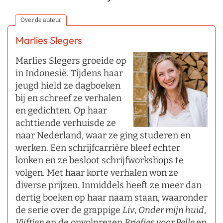
Over de auteur
Marlies Slegers
Marlies Slegers groeide op
in Indonesië. Tijdens haar
jeugd hield ze dagboeken
bij en schreef ze verhalen
en gedichten. Op haar
achttiende verhuisde ze
naar Nederland, waar ze ging studeren en
werken. Een schrijfcarrière bleef echter
lonken en ze besloot schrijfworkshops te
volgen. Met haar korte verhalen won ze
diverse prijzen. Inmiddels heeft ze meer dan
dertig boeken op haar naam staan, waaronder
de serie over de grappige
Liv
,
Onder mijn huid
,
Vijftien
en de onvolprezen
Briefjes voor Pelle
en