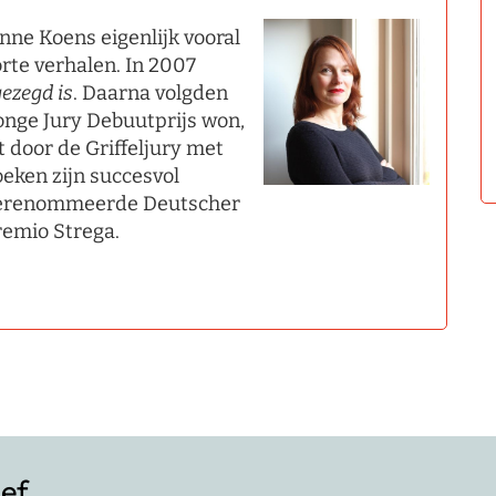
Enne Koens eigenlijk vooral
orte verhalen. In 2007
gezegd is
. Daarna volgden
onge Jury Debuutprijs won,
at door de Griffeljury met
eken zijn succesvol
e gerenommeerde Deutscher
Premio Strega.
ief