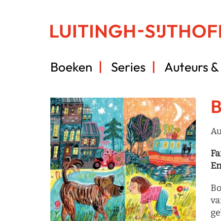
Boeken
Series
Auteurs & 
B
Au
Fa
En
Bo
va
ge