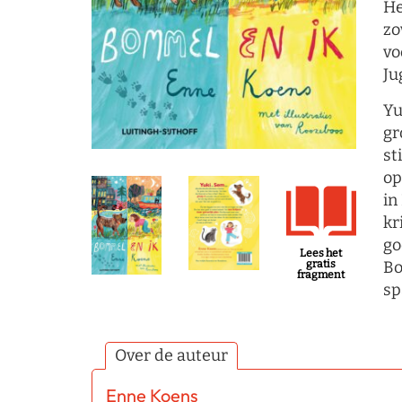
He
zo
vo
Ju
Yu
gr
st
op
in
kr
go
Lees het
Bo
gratis
fragment
sp
Over de auteur
Enne Koens