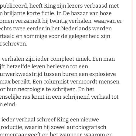
publiceerd, heeft King zijn lezers verbaasd met
jn briljante korte fictie. In De bazaar van boze
omen verzamelt hij twintig verhalen, waarvan er
echts twee eerder in het Nederlands werden
rtaald en sommige voor de gelegenheid zijn
rschreven.
 verhalen zijn ieder compleet uniek. Een man
ijft hetzelfde leven herleven tot een
urwerkwedstrijd tussen buren een explosieve
imax bereikt. Een columnist vermoordt mensen
or hun necrologie te schrijven. En het
nselijke ras komt in een schrijnend verhaal tot
jn eind.
j ieder verhaal schreef King een nieuwe
troductie, waarin hij zowel autobiografisch
mmentaar geeft op het wanneer, waarom en