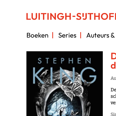
Boeken
Series
Auteurs & 
D
d
Au
De
sc
ve
Si