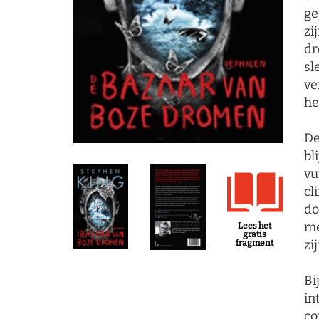
ge
zi
dr
sl
ve
he
De
bl
vu
cl
do
me
Lees het
gratis
zi
fragment
Bi
in
co