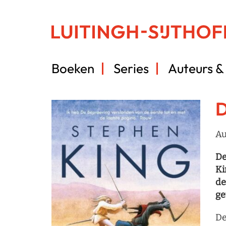
Boeken
Series
Auteurs & 
D
Au
De
Ki
de
ge
De