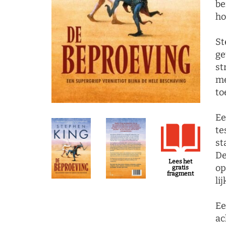
be
ho
St
ge
st
me
to
Ee
te
st
De
Lees het
op
gratis
fragment
li
Ee
ac