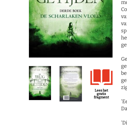
mo
Co
va
va
sp
he
ge
Ge
ge
be
ge
zi
Lees het
gratis
fragment
'E
Da
'D