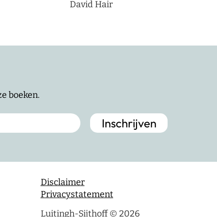
David Hair
nze boeken.
Disclaimer
Privacystatement
Luitingh-Sijthoff © 2026