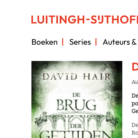
Boeken
Series
Auteurs & 
D
Au
De
po
Ge
De
Ro