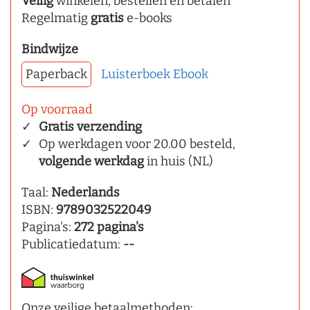
Veilig
winkelen, bestellen en betalen
Regelmatig
gratis
e-books
Bindwijze
Paperback
Luisterboek
Ebook
Op voorraad
Gratis verzending
Op werkdagen voor 20.00 besteld,
volgende werkdag
in huis (NL)
Taal:
Nederlands
ISBN:
9789032522049
Pagina's:
272 pagina's
Publicatiedatum:
--
Onze veilige betaalmethoden: