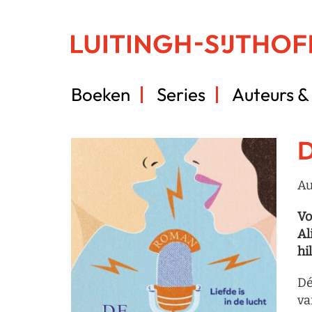
Boeken
Series
Auteurs & 
D
Au
Vo
Al
hi
D
va