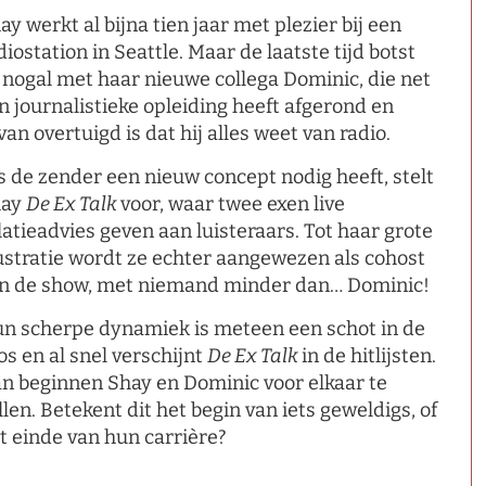
ay werkt al bijna tien jaar met plezier bij een
diostation in Seattle. Maar de laatste tijd botst
 nogal met haar nieuwe collega Dominic, die net
jn journalistieke opleiding heeft afgerond en
van overtuigd is dat hij alles weet van radio.
s de zender een nieuw concept nodig heeft, stelt
hay
De Ex Talk
voor, waar twee exen live
latieadvies geven aan luisteraars. Tot haar grote
ustratie wordt ze echter aangewezen als cohost
n de show, met niemand minder dan… Dominic!
n scherpe dynamiek is meteen een schot in de
os en al snel verschijnt
De Ex Talk
in de hitlijsten.
n beginnen Shay en Dominic voor elkaar te
llen. Betekent dit het begin van iets geweldigs, of
t einde van hun carrière?