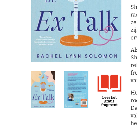
Sh
ra
ze
zi
er
Al
S
re
fr
va
Hu
Lees het
ro
gratis
fragment
Da
va
he