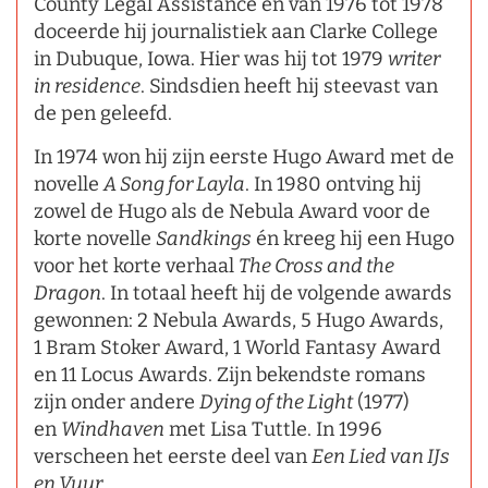
County Legal Assistance en van 1976 tot 1978
doceerde hij journalistiek aan Clarke College
in Dubuque, Iowa. Hier was hij tot 1979
writer
in residence
. Sindsdien heeft hij steevast van
de pen geleefd.
In 1974 won hij zijn eerste Hugo Award met de
novelle
A Song for Layla
. In 1980 ontving hij
zowel de Hugo als de Nebula Award voor de
korte novelle
Sandkings
én kreeg hij een Hugo
voor het korte verhaal
The Cross and the
Dragon
. In totaal heeft hij de volgende awards
gewonnen: 2 Nebula Awards, 5 Hugo Awards,
1 Bram Stoker Award, 1 World Fantasy Award
en 11 Locus Awards. Zijn bekendste romans
zijn onder andere
Dying of the Light
(1977)
en
Windhaven
met Lisa Tuttle. In 1996
verscheen het eerste deel van
Een Lied van IJs
en Vuur
.