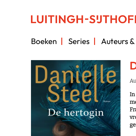
Boeken
Series
Auteurs & 
D
Au
In
me
Fr
vr
ge