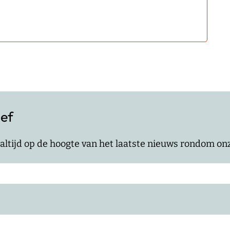
ief
jf altijd op de hoogte van het laatste nieuws rondom o