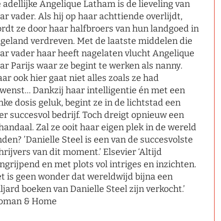
 adellijke Angelique Latham is de lieveling van
ar vader. Als hij op haar achttiende overlijdt,
rdt ze door haar halfbroers van hun landgoed in
geland verdreven. Met de laatste middelen die
ar vader haar heeft nagelaten vlucht Angelique
ar Parijs waar ze begint te werken als nanny.
ar ook hier gaat niet alles zoals ze had
wenst… Dankzij haar intelligentie én met een
inke dosis geluk, begint ze in de lichtstad een
er succesvol bedrijf. Toch dreigt opnieuw een
handaal. Zal ze ooit haar eigen plek in de wereld
nden? ’Danielle Steel is een van de succesvolste
hrijvers van dit moment.’ Elsevier ‘Altijd
ngrijpend en met plots vol intriges en inzichten.
t is geen wonder dat wereldwijd bijna een
ljard boeken van Danielle Steel zijn verkocht.’
oman & Home