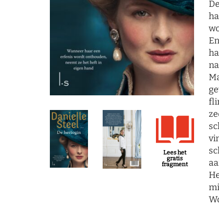
De
ha
wo
En
ha
na
Ma
ge
fl
ze
sc
vi
sc
Lees het
gratis
aa
fragment
He
mi
W