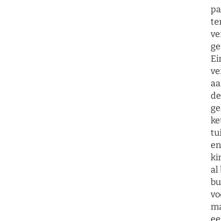
pa
te
ve
ge
Ei
ve
aa
de
ge
ke
tu
en
ki
al
bu
vo
ma
ee