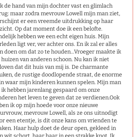
k de hand van mijn dochter vast en glimlach
rug: maar zodra mevrouw Lowell mijn man ziet,
rschijnt er een vreemde uitdrukking op haar
zicht. Op dat moment doe ik een belofte.
ndelijk hebben we een echt eigen huis. Mijn
rleden ligt ver, ver achter ons. En ik zal er alles
n doen om dat zo te houden...Vroeger maakte ik
 huizen van anderen schoon. Nu kan ik niet
loven dat dit huis van mij is. De charmante
uken, de rustige doodlopende straat, de enorme
in waar mijn kinderen kunnen spelen. Mijn man
 ik hebben jarenlang gespaard om onze
nderen het leven te geven dat ze verdienen.Ook
 ben ik op mijn hoede voor onze nieuwe
urvrouw, mevrouw Lowell, als ze ons uitnodigt
or een etentje, is dit onze kans om vrienden te
ken. Haar hulp doet de deur open, gekleed in
n wit schort, haar haar in een strakke knot. Ik