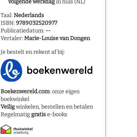
volgende werkdag
in huis (NL)
Taal:
Nederlands
ISBN:
9789032520977
Publicatiedatum:
--
Vertaler:
Marie-Louise van Dongen
Je bestelt en rekent af bij:
Boekenwereld.com
: onze eigen
boekwinkel
Veilig
winkelen, bestellen en betalen
Regelmatig
gratis
e-books