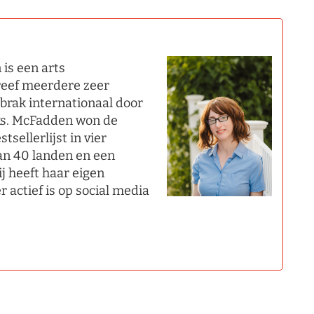
is een arts
hreef meerdere zeer
 brak internationaal door
ks. McFadden won de
sellerlijst in vier
an 40 landen en een
ij heeft haar eigen
r actief is op social media