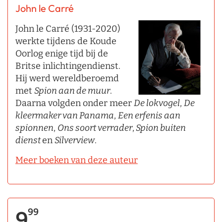
John le Carré
John le Carré (1931-2020)
werkte tijdens de Koude
Oorlog enige tijd bij de
Britse inlichtingendienst.
Hij werd wereldberoemd
met
Spion aan de muur
.
Daarna volgden onder meer
De lokvogel
,
De
kleermaker van Panama
,
Een erfenis aan
spionnen
,
Ons soort verrader
,
Spion buiten
dienst
en
Silverview
.
Meer boeken van deze auteur
99
9,