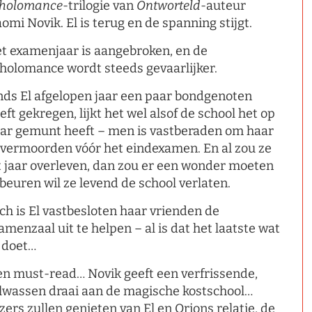
holomance
-trilogie van
Ontworteld
-auteur
omi Novik. El is terug en de spanning stijgt.
t examenjaar is aangebroken, en de
holomance wordt steeds gevaarlijker.
nds El afgelopen jaar een paar bondgenoten
eft gekregen, lijkt het wel alsof de school het op
ar gemunt heeft – men is vastberaden om haar
 vermoorden vóór het eindexamen. En al zou ze
t jaar overleven, dan zou er een wonder moeten
beuren wil ze levend de school verlaten.
ch is El vastbesloten haar vrienden de
amenzaal uit te helpen – al is dat het laatste wat
 doet…
en must-read… Novik geeft een verfrissende,
lwassen draai aan de magische kostschool…
zers zullen genieten van El en Orions relatie, de