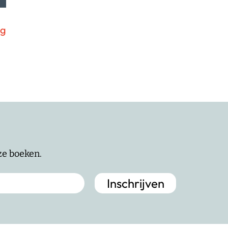
ng
nze boeken.