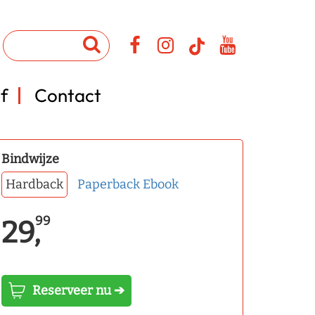
f
Contact
Bindwijze
Hardback
Paperback
Ebook
99
29,
Reserveer nu ➔