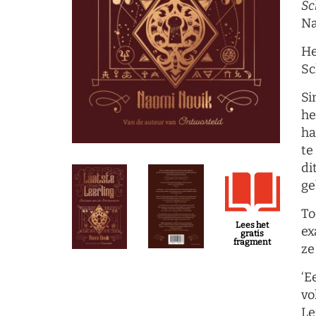
Sc
Na
He
Sc
Si
he
ha
te
di
ge
To
Lees het
ex
gratis
fragment
ze
‘E
vo
Le