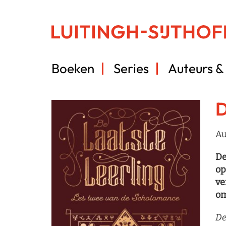
Boeken
Series
Auteurs & 
D
Au
De
op
ve
om
De