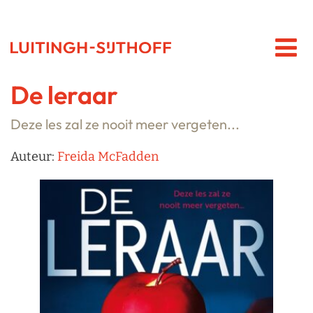
De leraar
Deze les zal ze nooit meer vergeten...
Auteur:
Freida McFadden