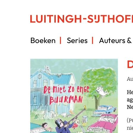
Boeken
Series
Auteurs & 
D
Au
He
ag
Ne
(P
ni