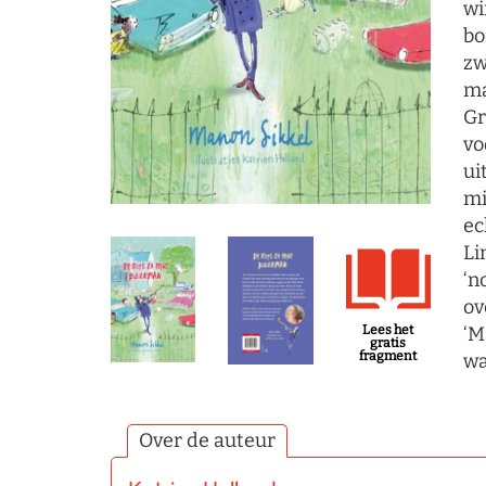
wi
bo
zw
ma
Gr
vo
ui
mi
ec
Li
‘n
ov
‘M
Lees het
gratis
fragment
wa
Over de auteur