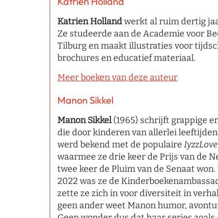
Katrien Holland
Katrien Holland
werkt al ruim dertig jaar
Ze studeerde aan de Academie voor Be
Tilburg en maakt illustraties voor tijds
brochures en educatief materiaal.
Meer boeken van deze auteur
Manon Sikkel
Manon Sikkel
(1965) schrijft grappige
die door kinderen van allerlei leeftijd
werd bekend met de populaire
IyzzLove
waarmee ze drie keer de Prijs van de 
twee keer de Pluim van de Senaat won. V
2022 was ze de Kinderboekenambassad
zette ze zich in voor diversiteit in ver
geen ander weet Manon humor, avontuu
Geen wonder dus dat haar series zoals