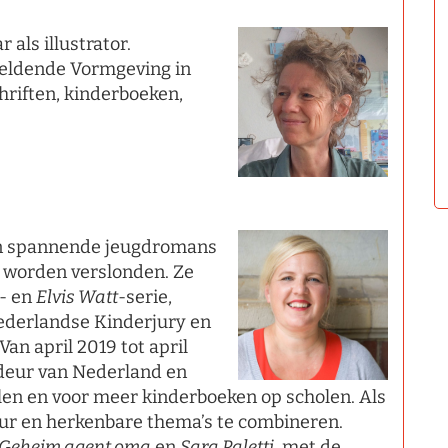
 als illustrator.
eldende Vormgeving in
chriften, kinderboeken,
 en spannende jeugdromans
en worden verslonden. Ze
- en
Elvis Watt
-serie,
Nederlandse Kinderjury en
an april 2019 tot april
eur van Nederland en
halen en voor meer kinderboeken op scholen. Als
r en herkenbare thema’s te combineren.
Geheim agent oma
en
Sara Paletti
, met de