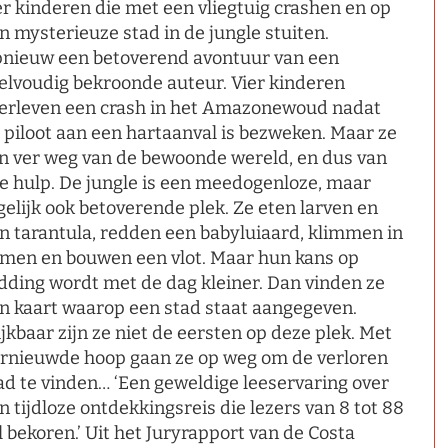
er kinderen die met een vliegtuig crashen en op
n mysterieuze stad in de jungle stuiten.
nieuw een betoverend avontuur van een
elvoudig bekroonde auteur. Vier kinderen
erleven een crash in het Amazonewoud nadat
 piloot aan een hartaanval is bezweken. Maar ze
jn ver weg van de bewoonde wereld, en dus van
le hulp. De jungle is een meedogenloze, maar
gelijk ook betoverende plek. Ze eten larven en
n tarantula, redden een babyluiaard, klimmen in
men en bouwen een vlot. Maar hun kans op
dding wordt met de dag kleiner. Dan vinden ze
n kaart waarop een stad staat aangegeven.
ijkbaar zijn ze niet de eersten op deze plek. Met
rnieuwde hoop gaan ze op weg om de verloren
ad te vinden… ‘Een geweldige leeservaring over
n tijdloze ontdekkingsreis die lezers van 8 tot 88
l bekoren.’ Uit het Juryrapport van de Costa