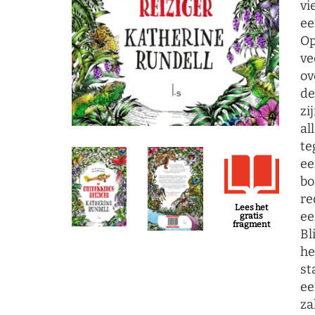
vi
ee
Op
ve
ov
de
zi
al
te
ee
bo
re
Lees het
ee
gratis
fragment
Bl
he
st
ee
za