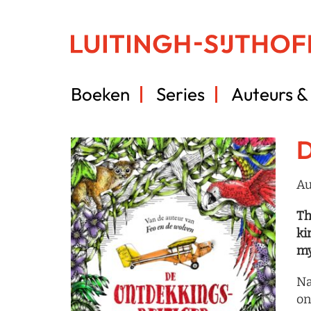
Boeken
Series
Auteurs & 
D
Au
Th
ki
my
Na
on