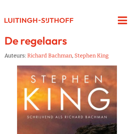
De regelaars
Auteurs:
Richard Bachman
,
Stephen King