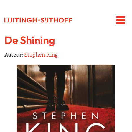
De Shining
Auteur:
Stephen King