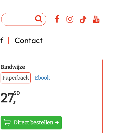
f
Contact
Bindwijze
Paperback
Ebook
50
27,
Direct bestellen ➔