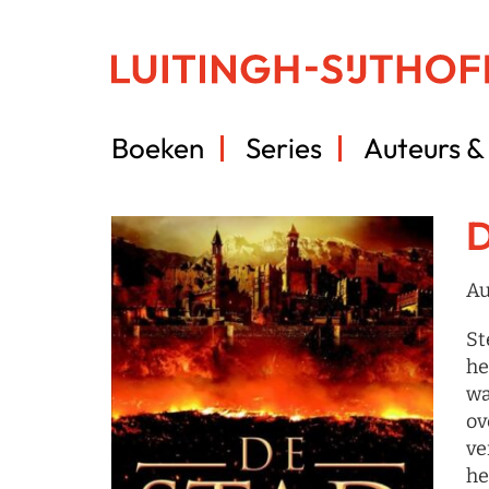
Boeken
Series
Auteurs & 
D
Au
St
he
wa
ov
ve
he