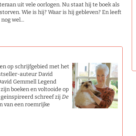
teraan uit vele oorlogen. Nu staat hij te boek als
storven. Wie is hij? Waar is hij gebleven? En leeft
j nog wel...
en op schrijfgebied met het
stseller-auteur David
 David Gemmell Legend
ijn boeken en voltooide op
 geinspireerd schreef zij
De
gin van een roemrijke