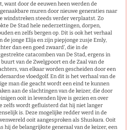
t, want door de eeuwen heen werden de
genaakbare muren door nieuwe generaties naar
le windstreken steeds verder verplaatst. Zo
okte De Stad hele nederzettingen, dorpen,
uden en zelfs bergen op. Dit is ook het verhaal
n de jonge Elija en zijn piepjonge zusje Emly,
ichter dan een goed zwaard', die in de
tgestrekte catacomben van De Stad, ergens in
 buurt van de Zwelgpoort en de Zaal van de
chters, van elkaar worden gescheiden door een
deraardse vloedgolf. En dit is het verhaal van de
ige man die geacht wordt een eind te kunnen
ken aan de slachtingen van de keizer, die door
inigen ooit in levenden lijve is gezien en over
e zelfs wordt gefluisterd dat hij niet langer
nselijk is. Deze mogelijke redder werd in de
venwereld ooit aangesproken als Shuskara. Ooit
s hij de belangrijkste generaal van de keizer, een