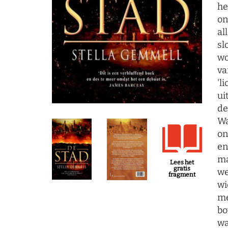
he
on
al
sl
wo
va
'l
ui
de
Wa
on
en
ma
Lees het
gratis
we
fragment
wi
me
bo
wa