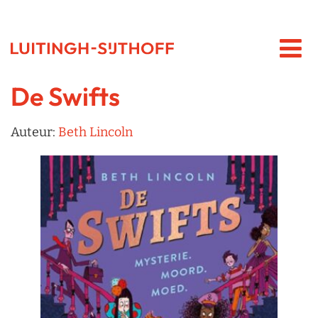
De Swifts
Auteur:
Beth Lincoln