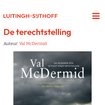
De terechtstelling
Auteur:
Val McDermid