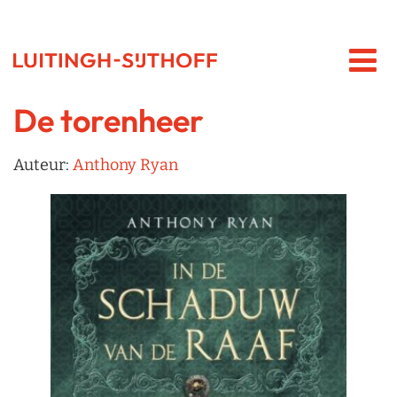
De torenheer
Auteur:
Anthony Ryan