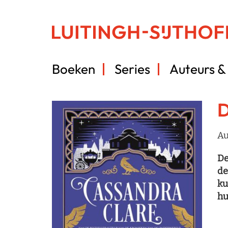
Boeken
Series
Auteurs & 
D
Au
De
de
ku
hu