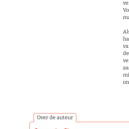
ve
Vo
ma
Al
ha
va
de
ve
aa
mi
on
Over de auteur