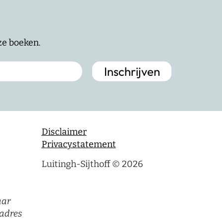
nze boeken.
Disclaimer
Privacystatement
Luitingh-Sijthoff © 2026
aar
adres