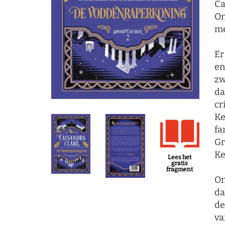
Ca
On
me
Er
en
zw
da
cr
Ke
fa
Gr
Ke
Lees het
gratis
fragment
On
da
de
va