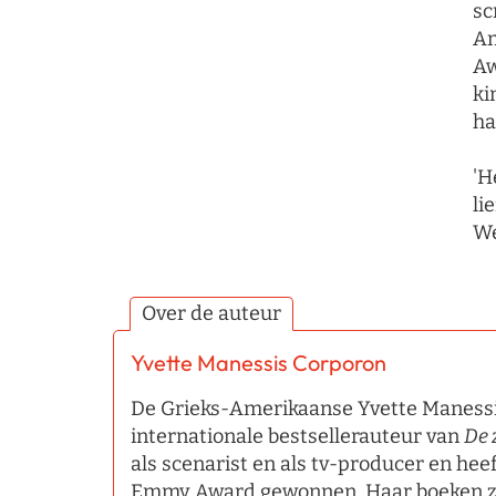
sc
Am
Aw
ki
ha
'H
li
We
Over de auteur
Yvette Manessis Corporon
De Grieks-Amerikaanse Yvette Manessi
internationale bestsellerauteur van
De 
als scenarist en als tv-producer en hee
Emmy Award gewonnen. Haar boeken zij