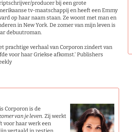
riptschrijver/producer bij een grote
erikaanse tv-maatschappij en heeft een Emmy
ard op haar naam staan. Ze woont met man en
nderen in New York. De zomer van mijn leven is
ar debuutroman.
et prachtige verhaal van Corporon zindert van
efde voor haar Griekse afkomst.' Publishers
ekly
s Corporon is de
zomer van je leven
. Zij werkt
ft voor haar werk een
n vertaald in zestien