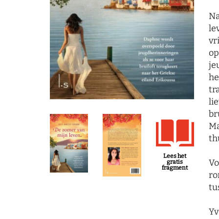
Na
le
vr
op
je
he
tr
li
br
Ma
th
Lees het
Vo
gratis
fragment
ro
tu
Yv