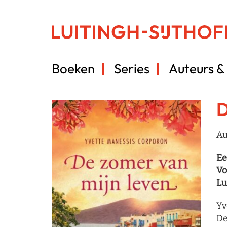
Boeken
Series
Auteurs & 
D
Au
Ee
Vo
Lu
Yv
De