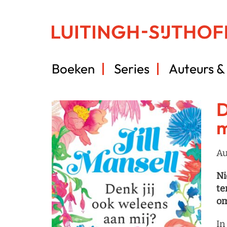
Boeken
Series
Auteurs & 
D
m
Au
Ni
te
om
In