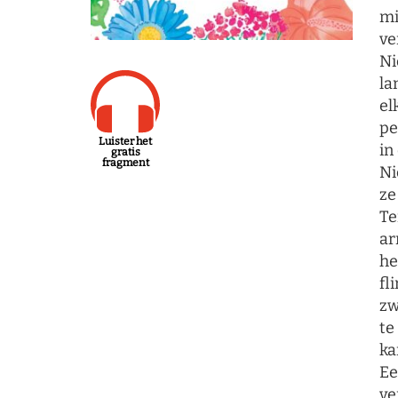
mi
ve
Ni
la
el
pe
Luister het
in
gratis
fragment
Ni
ze
Te
ar
he
fl
zw
te
ka
Ee
ve