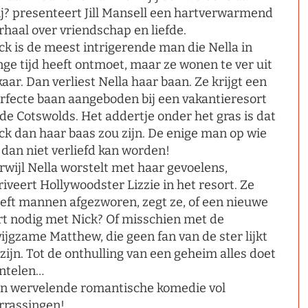
j? presenteert Jill Mansell een hartverwarmend
rhaal over vriendschap en liefde.
ck is de meest intrigerende man die Nella in
nge tijd heeft ontmoet, maar ze wonen te ver uit
kaar. Dan verliest Nella haar baan. Ze krijgt een
rfecte baan aangeboden bij een vakantieresort
 de Cotswolds. Het addertje onder het gras is dat
ck dan haar baas zou zijn. De enige man op wie
 dan niet verliefd kan worden!
rwijl Nella worstelt met haar gevoelens,
riveert Hollywoodster Lizzie in het resort. Ze
eft mannen afgezworen, zegt ze, of een nieuwe
irt nodig met Nick? Of misschien met de
ijgzame Matthew, die geen fan van de ster lijkt
 zijn. Tot de onthulling van een geheim alles doet
ntelen…
n wervelende romantische komedie vol
rrassingen!