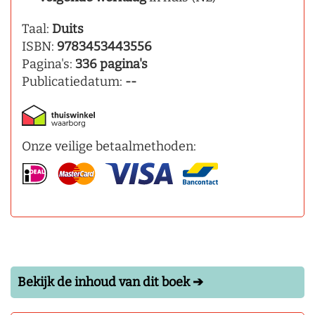
Taal:
Duits
ISBN:
9783453443556
Pagina's:
336 pagina's
Publicatiedatum:
--
Onze veilige betaalmethoden:
Bekijk de inhoud van dit boek ➔