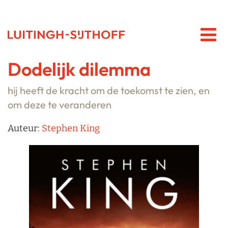
Dodelijk dilemma
hij heeft de kracht om de toekomst te zien, en
om deze te veranderen
Auteur:
Stephen King