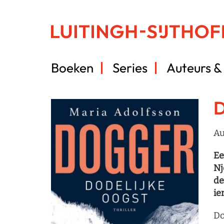
Boeken
Series
Auteurs & 
D
Au
Ee
Nj
de
ie
Do