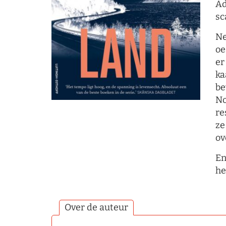
Ad
sc
Ne
oe
er
ka
be
No
re
ze
ov
En
he
Over de auteur