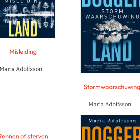
Misleiding
Maria Adolfsson
Stormwaarschuwin
Maria Adolfsson
Rennen of sterven