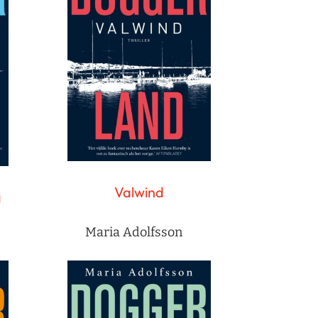
Valwind
g
Maria Adolfsson