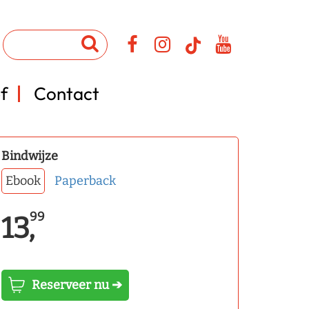
f
Contact
Bindwijze
Ebook
Paperback
99
13,
Reserveer nu ➔