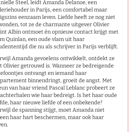
nielle Steel, leidt Amanda Delanoe, een
leriehouder in Parijs, een comfortabel maar
igszins eenzaam leven. Liefde heeft ze nog niet
vonden, tot ze de charmante uitgever Olivier
int Albin ontmoet én opnieuw contact krijgt met
m Quinlan, een oude vlam uit haar
udententijd die nu als schrijver in Parijs verblijft.
rwijl Amanda gevoelens ontwikkelt, ontdekt ze
t Olivier getrouwd is. Wanneer ze bedreigende
lefoontjes ontvangt en iemand haar
partement binnendringt, groeit de angst. Met
eun van haar vriend Pascal Leblanc probeert ze
 achterhalen wie haar bedreigt. Is het haar oude
efde, haar nieuwe liefde of een onbekende?
rwijl de spanning stijgt, moet Amanda niet
leen haar hart beschermen, maar ook haar
ven.