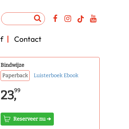
f
Contact
Bindwijze
Paperback
Luisterboek
Ebook
99
23,
Reserveer nu ➔