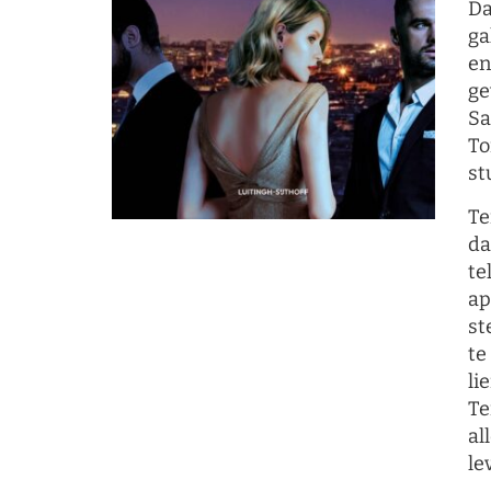
Da
ga
en
ge
Sa
To
st
Te
da
te
ap
st
te
li
Te
al
le