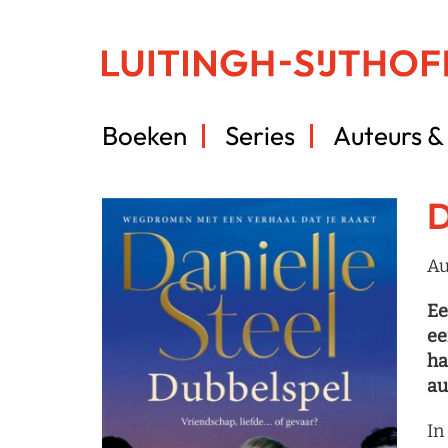
Boeken
Series
Auteurs & 
D
Au
Ee
ee
ha
au
In