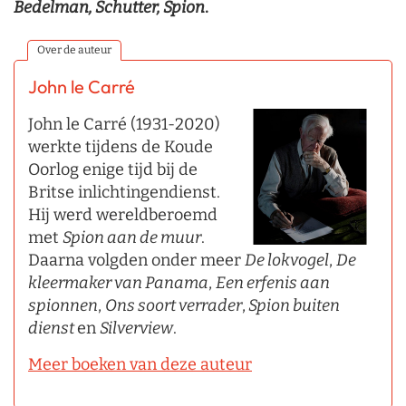
Bedelman, Schutter, Spion
.
Over de auteur
John le Carré
John le Carré (1931-2020)
werkte tijdens de Koude
Oorlog enige tijd bij de
Britse inlichtingendienst.
Hij werd wereldberoemd
met
Spion aan de muur
.
Daarna volgden onder meer
De lokvogel
,
De
kleermaker van Panama
,
Een erfenis aan
spionnen
,
Ons soort verrader
,
Spion buiten
dienst
en
Silverview
.
Meer boeken van deze auteur