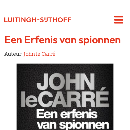
Een Erfenis van spionnen
Auteur:
John le Carré