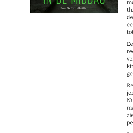
mo
th
de
ee
to
Ee
re
ve
ki
ge
Re
jo
Nu
ma
zi
pe