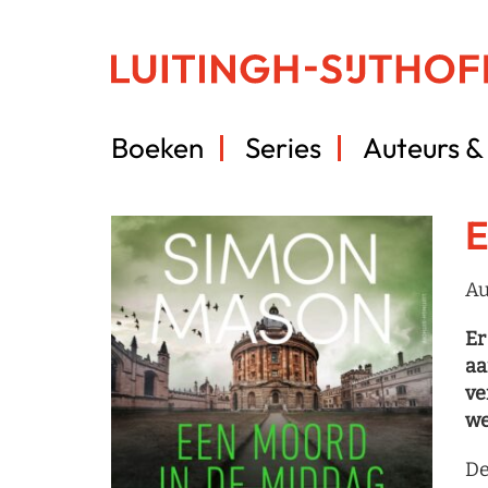
Boeken
Series
Auteurs & 
E
Au
Er
aa
ve
we
De