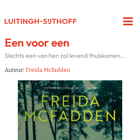
Een voor een
Slechts een van hen zal levend thuiskomen...
Auteur:
Freida Mcfadden