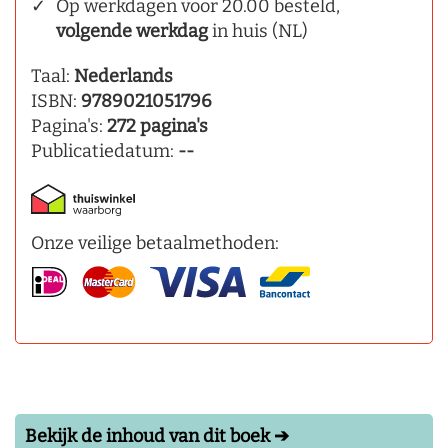
Op werkdagen voor 20.00 besteld,
volgende werkdag
in huis (NL)
Taal:
Nederlands
ISBN:
9789021051796
Pagina's:
272 pagina's
Publicatiedatum:
--
Onze veilige betaalmethoden:
Bekijk de inhoud van dit boek ➔