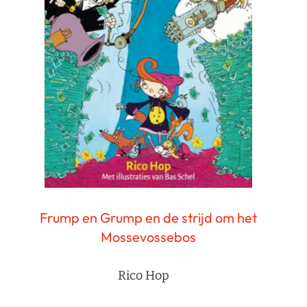
Frump en Grump en de strijd om het
Mossevossebos
Rico Hop