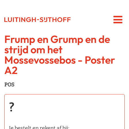
Frump en Grump en de
strijd om het
Mossevossebos - Poster
A2
POS
?
Je bestelt en rekent af bij: