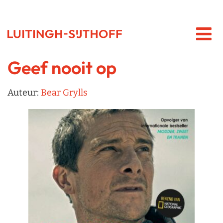
Geef nooit op
Auteur:
Bear Grylls