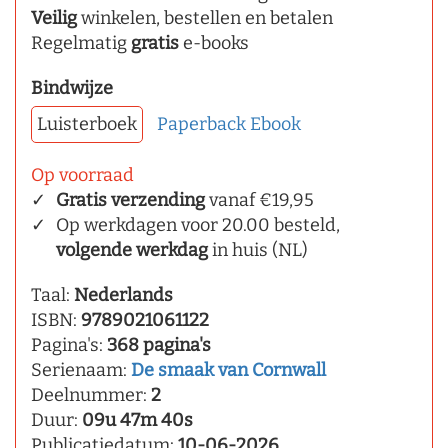
Veilig
winkelen, bestellen en betalen
Regelmatig
gratis
e-books
Bindwijze
Luisterboek
Paperback
Ebook
Op voorraad
Gratis verzending
vanaf €19,95
Op werkdagen voor 20.00 besteld,
volgende werkdag
in huis (NL)
Taal:
Nederlands
ISBN:
9789021061122
Pagina's:
368 pagina's
Serienaam:
De smaak van Cornwall
Deelnummer:
2
Duur:
09u 47m 40s
Publicatiedatum:
10-06-2026