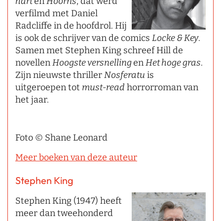
hart
en
Hoorns
, dat werd
verfilmd met Daniel
Radcliffe in de hoofdrol. Hij
is ook de schrijver van de comics
Locke & Key
.
Samen met Stephen King schreef Hill de
novellen
Hoogste versnelling
en
Het hoge gras
.
Zijn nieuwste thriller
Nosferatu
is
uitgeroepen tot
must-read
horrorroman van
het jaar.
Foto © Shane Leonard
Meer boeken van deze auteur
Stephen King
Stephen King (1947) heeft
meer dan tweehonderd