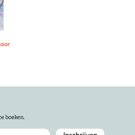
naar
nze boeken.