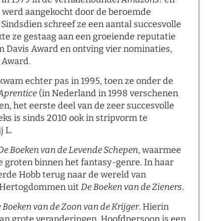
) werd aangekocht door de beroemde
Sindsdien schreef ze een aantal succesvolle
te ze gestaag aan een groeiende reputatie
n Davis Award en ontving vier nominaties,
 Award.
kwam echter pas in 1995, toen ze onder de
Aprentice
(in Nederland in 1998 verschenen
ien, het eerste deel van de zeer succesvolle
eks is sinds 2010 ook in stripvorm te
 L.
De Boeken van de Levende Schepen
, waarmee
e groten binnen het fantasy-genre. In haar
eerde Hobb terug naar de wereld van
es Hertogdommen uit
De Boeken van de Zieners
.
 Boeken van de Zoon van de Krijger
. Hierin
van grote veranderingen. Hoofdpersoon is een