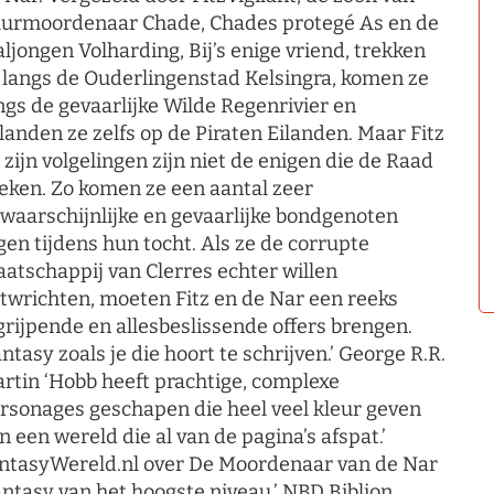
urmoordenaar Chade, Chades protegé As en de
aljongen Volharding, Bij’s enige vriend, trekken
 langs de Ouderlingenstad Kelsingra, komen ze
ngs de gevaarlijke Wilde Regenrivier en
landen ze zelfs op de Piraten Eilanden. Maar Fitz
 zijn volgelingen zijn niet de enigen die de Raad
eken. Zo komen ze een aantal zeer
waarschijnlijke en gevaarlijke bondgenoten
gen tijdens hun tocht. Als ze de corrupte
atschappij van Clerres echter willen
twrichten, moeten Fitz en de Nar een reeks
grijpende en allesbeslissende offers brengen.
antasy zoals je die hoort te schrijven.’ George R.R.
rtin ‘Hobb heeft prachtige, complexe
rsonages geschapen die heel veel kleur geven
n een wereld die al van de pagina’s afspat.’
ntasyWereld.nl over De Moordenaar van de Nar
antasy van het hoogste niveau.’ NBD Biblion