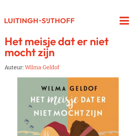
Het meisje dat er niet
mocht zijn
Auteur:
Wilma Geldof