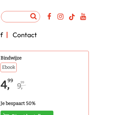
f
Contact
Bindwijze
Ebook
99
4,
99
9,
Je bespaart 50%