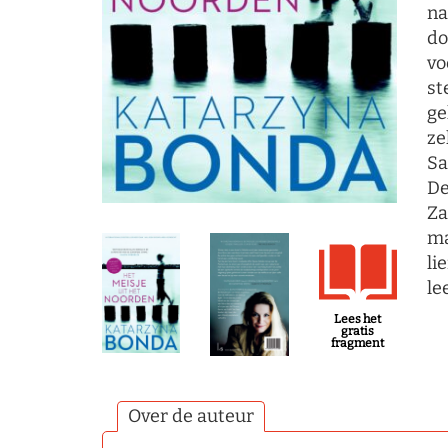
na
do
vo
st
ge
ze
Sa
De
Za
ma
li
le
Lees het
gratis
fragment
Over de auteur