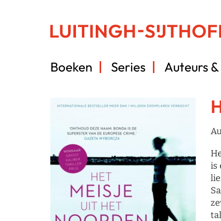
Boeken
Series
Auteurs & 
H
Au
He
is
li
Sa
ze
ta