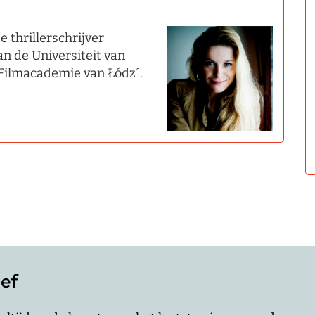
 thrillerschrijver
an de Universiteit van
Filmacademie van Łódz´.
ief