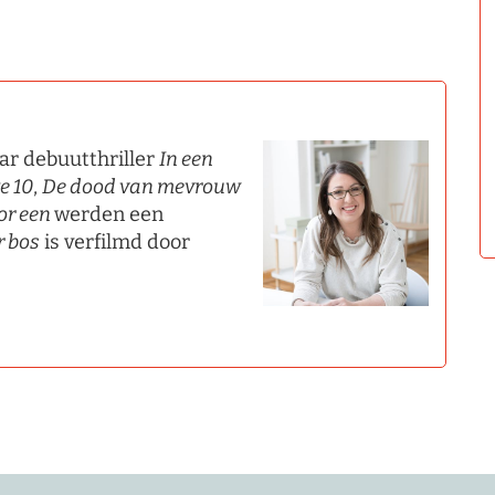
ar debuutthriller
In een
e 10
,
De dood van mevrouw
or een
werden een
r bos
is verfilmd door