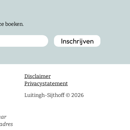
nze boeken.
Disclaimer
Privacystatement
Luitingh-Sijthoff © 2026
aar
adres