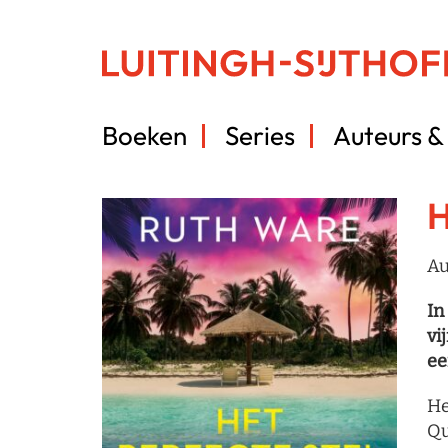
Boeken
Series
Auteurs & 
H
Au
In
vi
ee
He
Qu