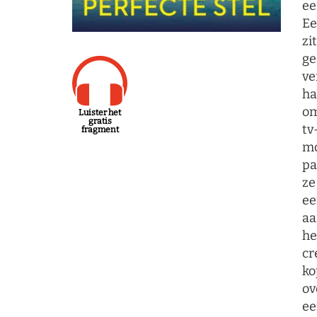
ee
Ee
zi
ge
ve
ha
om
Luister het
gratis
tv
fragment
mo
pa
ze
ee
aa
he
cr
ko
ov
ee