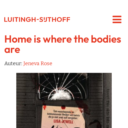
Home is where the bodies
are
Auteur:
Jeneva Rose