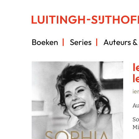
Boeken
Series
Auteurs & 
I
l
ie
Au
So
Mi