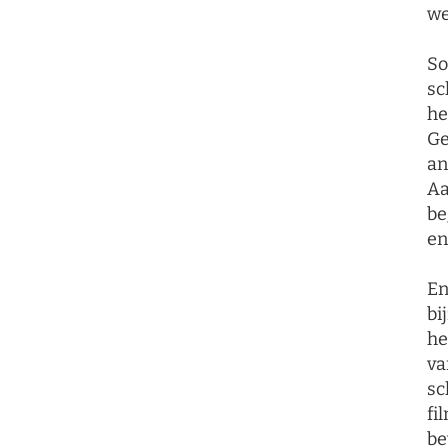
we
So
sc
he
Ge
an
Aa
be
en
En
bi
he
va
sc
fi
be