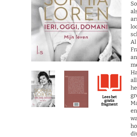
So
al
ar
lo
sc
Al
Fr
an
me
Ha
al
he
gr
Lees het
gratis
Ma
fragment
en
wa
ho
di