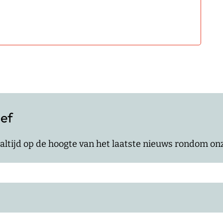
ief
jf altijd op de hoogte van het laatste nieuws rondom o