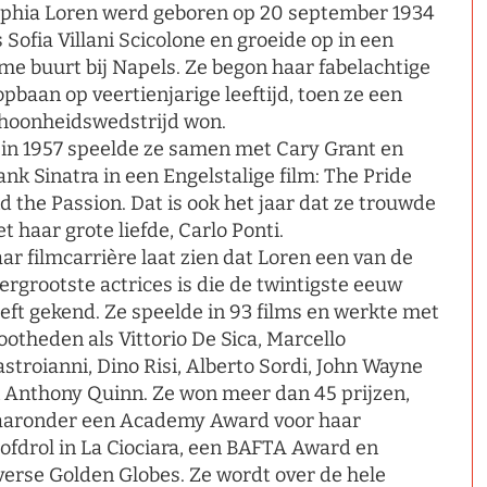
phia Loren werd geboren op 20 september 1934
s Sofia Villani Scicolone en groeide op in een
me buurt bij Napels. Ze begon haar fabelachtige
opbaan op veertienjarige leeftijd, toen ze een
hoonheidswedstrijd won.
 in 1957 speelde ze samen met Cary Grant en
ank Sinatra in een Engelstalige film: The Pride
d the Passion. Dat is ook het jaar dat ze trouwde
t haar grote liefde, Carlo Ponti.
ar filmcarrière laat zien dat Loren een van de
lergrootste actrices is die de twintigste eeuw
eft gekend. Ze speelde in 93 films en werkte met
ootheden als Vittorio De Sica, Marcello
stroianni, Dino Risi, Alberto Sordi, John Wayne
 Anthony Quinn. Ze won meer dan 45 prijzen,
aronder een Academy Award voor haar
ofdrol in La Ciociara, een BAFTA Award en
verse Golden Globes. Ze wordt over de hele