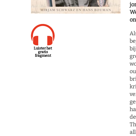
jo
We
on
Al
be
bi
Luister het
gratis
gr
fragment
wo
ou
br
kr
ve
ge
ha
de
Th
al