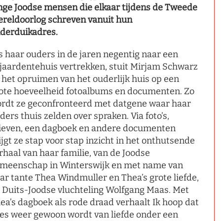
nge Joodse mensen die elkaar tijdens de Tweede
reldoorlog schreven vanuit hun
derduikadres.
s haar ouders in de jaren negentig naar een
jaardentehuis vertrekken, stuit Mirjam Schwarz
j het opruimen van het ouderlijk huis op een
ote hoeveelheid fotoalbums en documenten. Zo
rdt ze geconfronteerd met datgene waar haar
ders thuis zelden over spraken. Via foto’s,
ieven, een dagboek en andere documenten
ijgt ze stap voor stap inzicht in het onthutsende
rhaal van haar familie, van de Joodse
meenschap in Winterswijk en met name van
ar tante Thea Windmuller en Thea’s grote liefde,
 Duits-Joodse vluchteling Wolfgang Maas. Met
ea’s dagboek als rode draad verhaalt Ik hoop dat
les weer gewoon wordt van liefde onder een