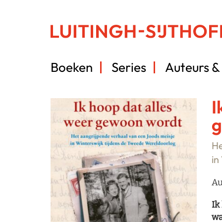
Boeken
Series
Auteurs & 
I
g
He
in
Au
Ik
wa