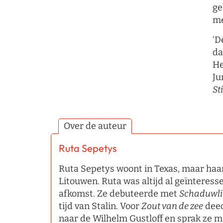
ge
me
‘D
da
He
Ju
St
Over de auteur
Ruta Sepetys
Ruta Sepetys woont in Texas, maar haar
Litouwen. Ruta was altijd al geïnteress
afkomst. Ze debuteerde met
Schaduwli
tijd van Stalin. Voor
Zout van de
zee
deed
naar de Wilhelm Gustloff en sprak ze m