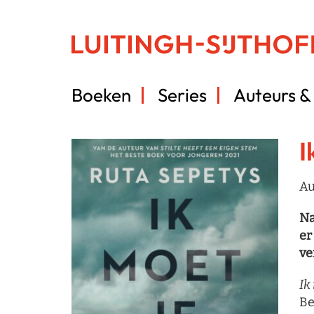
Boeken
Series
Auteurs & 
I
Au
Na
er
ve
Ik
Be