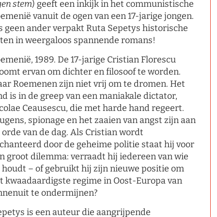
gen stem
) geeft een inkijk in het communistische
emenië vanuit de ogen van een 17-jarige jongen.
s geen ander verpakt Ruta Sepetys historische
iten in weergaloos spannende romans!
emenië, 1989. De 17-jarige Cristian Florescu
oomt ervan om dichter en filosoof te worden.
ar Roemenen zijn niet vrij om te dromen. Het
nd is in de greep van een maniakale dictator,
colae Ceausescu, die met harde hand regeert.
ugens, spionage en het zaaien van angst zijn aan
 orde van de dag. Als Cristian wordt
chanteerd door de geheime politie staat hij voor
n groot dilemma: verraadt hij iedereen van wie
j houdt – of gebruikt hij zijn nieuwe positie om
t kwaadaardigste regime in Oost-Europa van
nnenuit te ondermijnen?
epetys is een auteur die aangrijpende