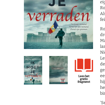
ei
Ro
Al
fe
Ro
dr
Ma
la
Ni
Le
de
ge
ee
Lees het
gratis
hi
fragment
he
bi
‘S