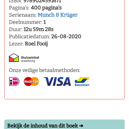
ISBN:
9789024591671
Pagina's:
400 pagina's
Serienaam:
Munch & Krüger
Deelnummer:
1
Duur:
12u 59m 28s
Publicatiedatum:
26-08-2020
Lezer:
Roel Fooij
Onze veilige betaalmethoden:
Bekijk de inhoud van dit boek ➔