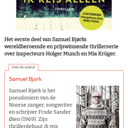
Het eerste deel van Samuel Bjørks
wereldberoemde en prijswinnende thrillerserie
over inspecteurs Holger Munch en Mia Krüger.
Over de auteur
Samuel Bjork
Samuel Bjørk is het
pseudoniem van de
Noorse zanger, songwriter
en schrijver Frode Sander
Øien (1969). Zijn
thrillerdebuut
Ik reis