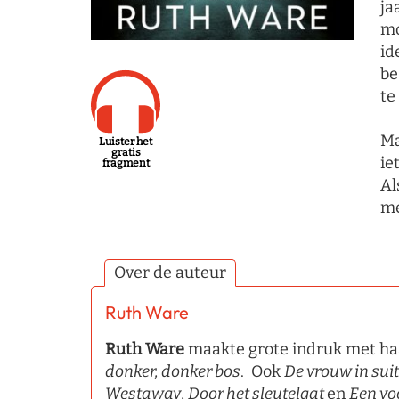
ja
mo
id
be
te
Ma
Luister het
gratis
ie
fragment
Al
me
Over de auteur
Ruth Ware
Ruth Ware
maakte grote indruk met ha
donker, donker bos
. Ook
De vrouw in suit
Westaway
,
Door het sleutelgat
en
Een vo