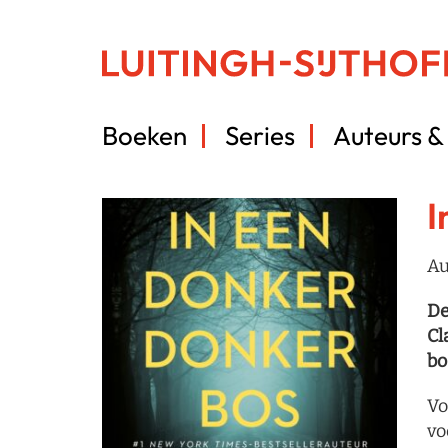
Boeken
Series
Auteurs & 
I
Au
De
Cl
bo
Vo
vo