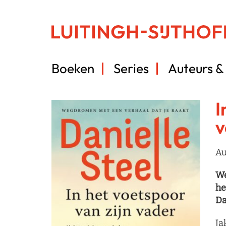
Boeken
Series
Auteurs & 
I
v
Au
We
he
Da
Ja