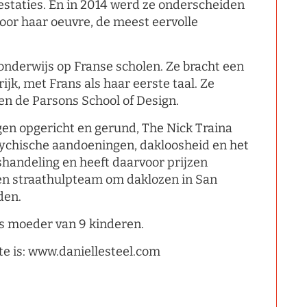
restaties. En in 2014 werd ze onderscheiden
oor haar oeuvre, de meest eervolle
onderwijs op Franse scholen. Ze bracht een
ijk, met Frans als haar eerste taal. Ze
en de Parsons School of Design.
ngen opgericht en gerund, The Nick Traina
sychische aandoeningen, dakloosheid en het
andeling en heeft daarvoor prijzen
een straathulpteam om daklozen in San
den.
is moeder van 9 kinderen.
e is: www.daniellesteel.com