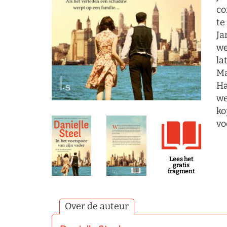
co
te
Ja
we
la
Ma
Ha
we
ko
vo
Lees het
gratis
fragment
Over de auteur