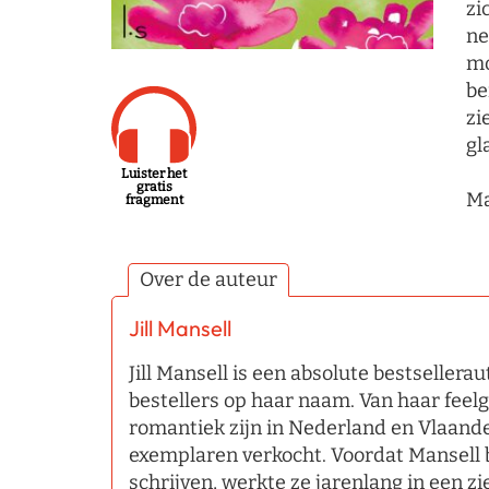
zi
ne
mo
be
zi
gl
Luister het
gratis
Ma
fragment
Over de auteur
Jill Mansell
Jill Mansell is een absolute bestseller
bestellers op haar naam. Van haar fee
romantiek zijn in Nederland en Vlaand
exemplaren verkocht. Voordat Mansell b
schrijven, werkte ze jarenlang in een zi