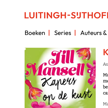
Boeken
Series
Auteurs & 
K
Au
Ma
mo
be
ca
Ma